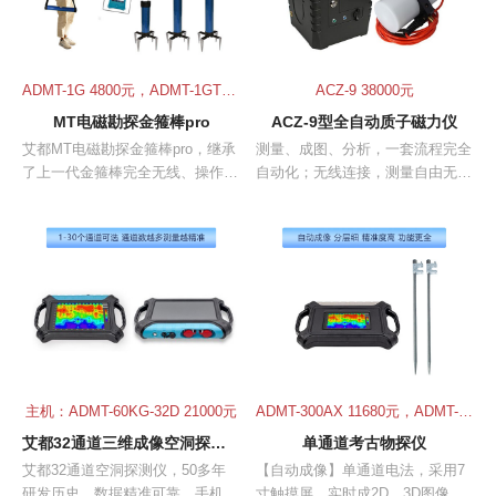
ADMT-1G 4800元，ADMT-1GT2 6800元，ADMT-1GT3 8800元
ACZ-9 38000元
MT电磁勘探金箍棒pro
ACZ-9型全自动质子磁力仪
艾都MT电磁勘探金箍棒pro，继承
测量、成图、分析，一套流程完全
了上一代金箍棒完全无线、操作简
自动化；无线连接，测量自由无限
单的优点，并弥补了产品的不足，
制，高度智能化。量程达到20,000
提升了仪器精准度，增加了分段测
nT～100,000nT全球无需特别调
量、深度分层、数据处理、2D/3D/
整，分辨率达到0.1nt，定位精度
切片图、AI分析、离线测量等多项
≤1m，性能媲美进口产品
新功能，提升了精准度和使用体
验，将对地质勘探带来可靠的结
果，提升经济效益。
主机：ADMT-60KG-32D 21000元
ADMT-300AX 11680元，ADMT-600AX 18680元
艾都32通道三维成像空洞探测仪
单通道考古物探仪
艾都32通道空洞探测仪，50多年
【自动成像】单通道电法，采用7
研发历史，数据精准可靠，手机或
寸触摸屏，实时成2D、3D图像；