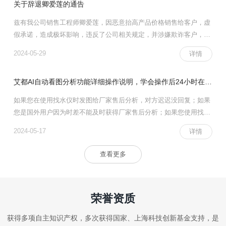
关于辞退卿爱莲的通告
兹有我公司销售工程师卿爱莲，因恶意抬高产品价格销售给客户，虚
假承诺，造成极坏影响，违反了公司相关规定，并涉嫌欺诈客户，公
司于2023年5月29日给予辞退，并解除一切劳动关系，自后其行为与
2024-05-29
详情
我公司无关，敬请知晓。
艾都AI自动看图分析功能详细操作说明，学会操作后24小时在线分析看图
如果您在使用找水仪时发图给厂家售后分析，对方迟迟没回复；如果
您是国外用户因为时差不能及时获得厂家售后分析；如果您使用找水
仪准确定位打井后完全相符或部分相符，没有做好完整记录，以便于
2024-05-17
详情
积累成功经验等等情况。这个艾都AI分析就太适合您了！！
查看更多
荣誉资质
获得多项自主知识产权，多次获得国家、上海科技创新基金支持，是