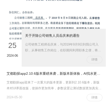
关于开除公司销售人员岳庆来的通告
25
公司销售工程师岳庆来，与2019年9月9日到我公司入
职，从事销售工作岗位，在职期间利用职务之便，将销
2024-06
售业务下挂经销商名下赚取差价，利用公司签订阴阳合
详情
同，非法获利，情节恶劣，不仅严重违反公司相关规章
制度，且已涉嫌违法，构成职务侵占等罪名，对此，公
艾都勘探app2.10.6版本重磅来袭，新版本新体验，AI找水更精确
司按照《员工手册》相关条款开除岳庆来，解除一切劳
动关系，希望公司其他员工引以为戒，触犯公司红线的
艾都勘探app迎来了一次重大的版本更新，更新到2.10.6版本，新版
一律严惩到底。
本对UI界面改版，使操作更加简单，参数设置让测试数据更加真实精
准，AI分析功能，满足客户免费分析需求，越用越准。
2024-05-30
详情