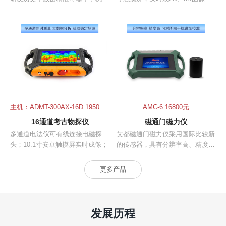
平板电脑快速成像；高性能无线传
【精准稳定】50多年迭代升级的电
感器，混凝土表面直接探测；APP
磁物探仪，精度高、稳定好；
操作简单方便，比传统测量快3-6
【三屏互通】仪器屏、手机屏、电
倍。
脑屏三屏互通； 【智能灵活】MN
模式测量电场、TT模式测量电磁
场；
主机：ADMT-300AX-16D 19500元，ADMT-600AX-16D 25500元
AMC-6 16800元
16通道考古物探仪
磁通门磁力仪
多通道电法仪可有线连接电磁探
艾都磁通门磁力仪采用国际比较新
头；10.1寸安卓触摸屏实时成像；
的传感器，具有分辨率高、精度
高、性能稳定等特点，转向差小，
可对周围干扰磁场校准。
更多产品
发展历程