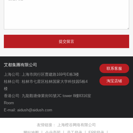
提交留言
艾都集團有限公司
联系客服
上海公司: 上海市闵行区曹建路169号E栋3楼
淘宝店铺
桂林公司: 桂林市七星区桂林国家大学科技园5栋4
楼
香港公司: 九龍觀塘偉業街91號JC tower 8樓8316室
Room
E-mail: aidush@aidush.com
友情链接：
上海橙谷网络有限公司
网站地图
丨
企业亮照
丨
员工登录
丨
ERP登录
丨