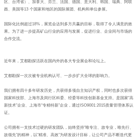
区、台湾省）、加拿大、芬兰、法国、德国、意大利、韩国、瑞典、阿联
酋、美国等13 个国家和地区的国际展团、机构和单位参展。
国际化比例超过18%，展览会达到多方共赢的目标，取得了令人满意的效
果。为了进一步提高矿山行业的应用与发展，促进行业、企业间与市场的
合作交流。
近年来，艾都勘探活跃在国内外的各大专业展会和论坛上。
艾都勘探一次次被专业机构认可、一步步扩大全球的影响力。
我们拥有四十多年研发历史，共获得多项自主知识产权，同时也多次获得
国家科技部、上海市及闵行区科委、经委等科技创新基金支持。是国家“高
新技术”企业、上海市“专精特新”企业，通过ISO9001:2015质量管理体系认
证。
公司拥有一支技术过硬的研发团队，始终坚持“唯专注、故专业，唯先行、
故领先”的精神，以“精准、高效”为研发设计目标，让公司产品不断迭代更